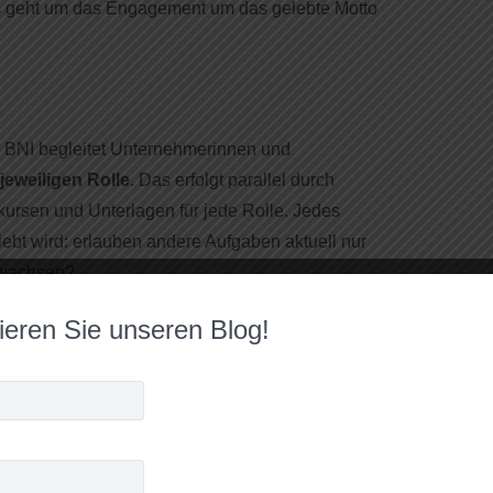
 Es geht um das Engagement um das gelebte Motto
. BNI begleitet Unternehmerinnen und
jeweiligen Rolle
. Das erfolgt parallel durch
kursen und Unterlagen für jede Rolle. Jedes
elebt wird: erlauben andere Aufgaben aktuell nur
swachsen?
gagement nicht zur Belastung, sondern zur
eren Sie unseren Blog!
e viel traue ich mir aktuell zu?
, mehr Vertrauen
 regelmäßig mit dem Team arbeitet. Nach außen,
rd – von Gästen, von anderen Chaptern, von