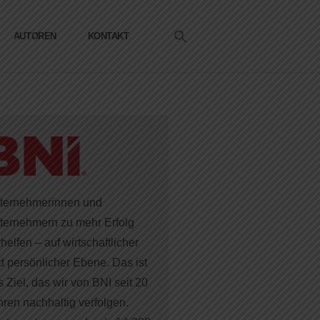
Search
AUTOREN
KONTAKT
for:
Search Button
ternehmerinnen und
ternehmern zu mehr Erfolg
helfen – auf wirtschaftlicher
d persönlicher Ebene. Das ist
 Ziel, das wir von BNI seit 20
hren nachhaltig verfolgen.