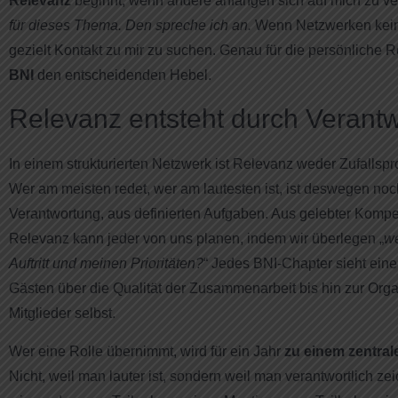
Relevanz
beginnt, wenn andere anfangen sich auf mich zu ver
für dieses Thema. Den spreche ich an.
Wenn Netzwerken keine
gezielt Kontakt zu mir zu suchen. Genau für die persönliche 
BNI
den entscheidenden Hebel.
Relevanz entsteht durch Verant
In einem strukturierten Netzwerk ist Relevanz weder Zufallsp
Wer am meisten redet, wer am lautesten ist, ist deswegen noc
Verantwortung, aus definierten Aufgaben. Aus gelebter Kom
Relevanz kann jeder von uns planen, indem wir überlegen „
we
Auftritt und meinen Prioritäten?
“ Jedes BNI-Chapter sieht ein
Gästen über die Qualität der Zusammenarbeit bis hin zur Orga
Mitglieder selbst.
Wer eine Rolle übernimmt, wird für ein Jahr
zu einem zentra
Nicht, weil man lauter ist, sondern weil man verantwortlich z