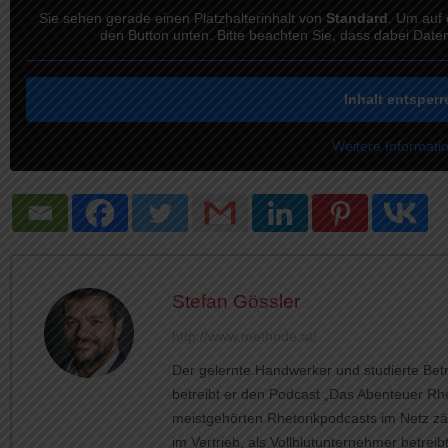
Sie sehen gerade einen Platzhalterinhalt von
Standard
. Um auf 
den Button unten. Bitte beachten Sie, dass dabei Date
Inhalt entsperr
Weitere Informati
Stefan Gössler
http://www.methode.at/
Der gelernte Handwerker und studierte Betri
betreibt er den Podcast „Das Abenteuer Rhe
meistgehörten Rhetorikpodcasts im Netz zä
im Vertrieb, als Vollblutunternehmer betrei