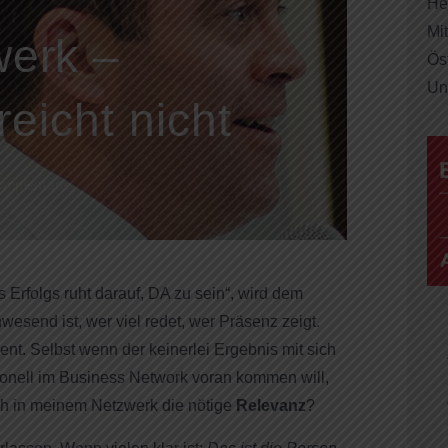
He
Mi
werk –
Ös
Un
reicht nicht
Kommentare
 Erfolgs ruht darauf, DA zu sein“, wird dem
wesend ist, wer viel redet, wer Präsenz zeigt.
nt. Selbst wenn der keinerlei Ergebnis mit sich
essionell im Business Network voran kommen will,
ich in meinem Netzwerk die nötige
Relevanz
?