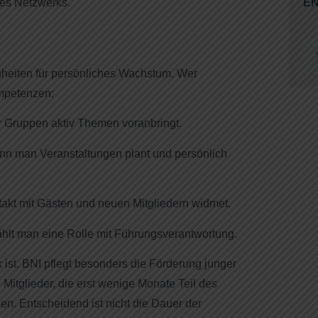
nes Netzwerks.
E
enheiten für persönliches Wachstum. Wer
ompetenzen:
 Gruppen aktiv Themen voranbringt.
nn man Veranstaltungen plant und persönlich
t mit Gästen und neuen Mitgliedern widmet.
wählt man eine Rolle mit Führungsverantwortung.
k ist. BNI pflegt besonders die Förderung junger
tglieder, die erst wenige Monate Teil des
n. Entscheidend ist nicht die Dauer der