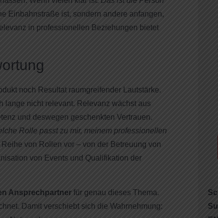
lassen. Wenn vielen klar ist:
Das ist die Person
 Einbahnstraße ist, sondern andere anfangen,
Relevanz in professionellen Beziehungen bietet
wortung
rodukt noch Resultat raumgreifender Lautstärke.
h lange nicht relevant. Relevanz wächst aus
petenz und deswegen geschenkten Vertrauen.
lche Rolle passt zu mir, meinem professionellen
e Reihe von Rollen vor – von der Betreuung von
nisation von Events und Qualifikation der
len Ansprechpartner
für genau dieses Thema.
Sc
eichnet. Damit verschiebt sich die Wahrnehmung:
Su