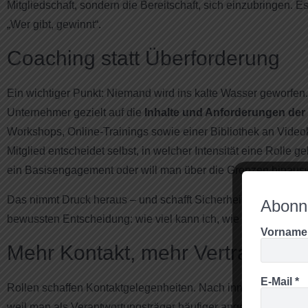
Mitgliedschaft, sondern die Bereitschaft, sich einzubringen.
„Wer gibt, gewinnt“.
Coaching statt Überforderung
Ein wichtiger Punkt: Niemand wird ins kalte Wasser geworfen
Unternehmer gezielt auf die
Inhalte und Anforderungen der 
Workshops, Online-Trainings sowie einer Bibliothek an Video
Mitglied entscheidet selbst, in welcher Intensität eine Rolle g
ein Basisengagement oder will man über die Grenzen hinau
Das nimmt Druck heraus – und schafft Sicherheit. So wird En
Abonni
bewussten Entscheidung: wie viel kann ich, wie viel will ich, wi
Vorname
Mehr Kontakt, mehr Vertrautheit
E-Mail
*
Rollen schaffen Kontaktgelegenheiten. Nach innen, weil man
weil man als Verantwortungsträger häufiger angesprochen wi