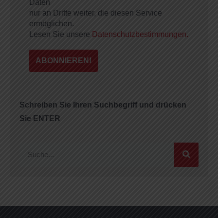
Daten
nur an Dritte weiter, die diesen Service
ermöglichen.
Lesen Sie unsere
Datenschutzbestimmungen.
Schreiben Sie Ihren Suchbegriff und drücken
Sie ENTER