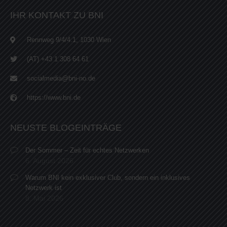
IHR KONTAKT ZU BNI
Rennweg 9/4/4.1, 1030 Wien
(AT) +43 1 308 64 61
socialmedia@bni-no.de
https://www.bni.de
NEUSTE BLOGEINTRÄGE
Der Sommer – Zeit für echtes Netzwerken
6. August 2026
Warum BNI kein exklusiver Club, sondern ein inklusives
Netzwerk ist
8. Mai 2026