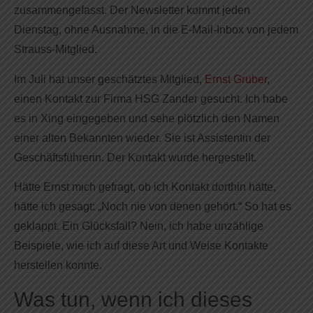
zusammengefasst. Der Newsletter kommt jeden
Dienstag, ohne Ausnahme, in die E-Mail-Inbox von jedem
Strauss-Mitglied.
Im Juli hat unser geschätztes Mitglied,
Ernst Gruber
,
einen Kontakt zur Firma HSG Zander gesucht. Ich habe
es in Xing eingegeben und sehe plötzlich den Namen
einer alten Bekannten wieder. Sie ist Assistentin der
Geschäftsführerin. Der Kontakt wurde hergestellt.
Hätte Ernst mich gefragt, ob ich Kontakt dorthin hätte,
hätte ich gesagt: „Noch nie von denen gehört.“ So hat es
geklappt. Ein Glücksfall? Nein, ich habe unzählige
Beispiele, wie ich auf diese Art und Weise Kontakte
herstellen konnte.
Was tun, wenn ich dieses