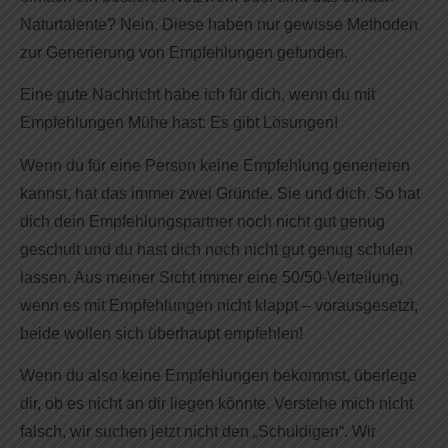
Naturtalente? Nein. Diese haben nur gewisse Methoden
zur Generierung von Empfehlungen gefunden.
Eine gute Nachricht habe ich für dich, wenn du mit
Empfehlungen Mühe hast: Es gibt Lösungen!
Wenn du für eine Person keine Empfehlung generieren
kannst, hat das immer zwei Gründe. Sie und dich. So hat
dich dein Empfehlungspartner noch nicht gut genug
geschult und du hast dich noch nicht gut genug schulen
lassen. Aus meiner Sicht immer eine 50/50-Verteilung,
wenn es mit Empfehlungen nicht klappt – vorausgesetzt,
beide wollen sich überhaupt empfehlen!
Wenn du also keine Empfehlungen bekommst, überlege
dir, ob es nicht an dir liegen könnte. Verstehe mich nicht
falsch, wir suchen jetzt nicht den „Schuldigen“. Wir