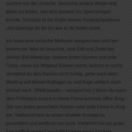
suchen nur die Ursache. Versuche andere Wege und
Ideen zu finden, wie dich jemand ins Spiel bringen
könnte. Schlüpfe in die Rolle deines Gesprächpartners
und überlege dir für ihn wie er dir helfen kann.
Ich habe eine einfache Methode versprochen und hier
kommt sie: Was du brauchst, sind Stift und Zettel bei
deinen BNI-Meetings. Notiere jeden Namen und jede
Firma, wenn ein Mitglied Namen nennt, welche er sucht.
Verstehst du den Namen nicht richtig, gehe nach dem
Meeting auf deinen Kollegen zu und frage einfach noch
einmal nach. (Wirkt positiv – versprochen.) Wenn du nach
dem Frühstück zurück in deine Firma kommst, öffne Xing.
Gib nun jeden gesuchten Namen oder jede Firma in Xing
ein. Vielleicht hast du einen direkten Kontakt zu
jemandem und weißt es nur nicht. Vielleicht hat ein guter
Freund/Bekannter/Geschäftskollege einen Kontakt