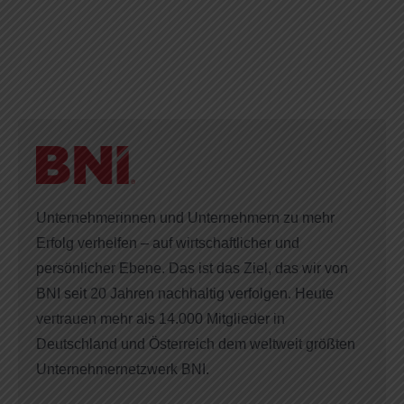
Unternehmerinnen und Unternehmern zu mehr
Erfolg verhelfen – auf wirtschaftlicher und
persönlicher Ebene. Das ist das Ziel, das wir von
BNI seit 20 Jahren nachhaltig verfolgen. Heute
vertrauen mehr als 14.000 Mitglieder in
Deutschland und Österreich dem weltweit größten
Unternehmernetzwerk BNI.