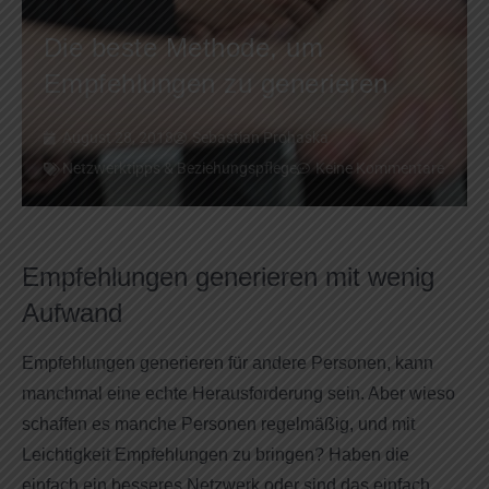
Die beste Methode, um
Empfehlungen zu generieren
August 28, 2018
Sebastian Prohaska
Netzwerktipps & Beziehungspflege
Keine Kommentare
Empfehlungen generieren mit wenig
Aufwand
Empfehlungen generieren für andere Personen, kann
manchmal eine echte Herausforderung sein. Aber wieso
schaffen es manche Personen regelmäßig, und mit
Leichtigkeit Empfehlungen zu bringen? Haben die
einfach ein besseres Netzwerk oder sind das einfach