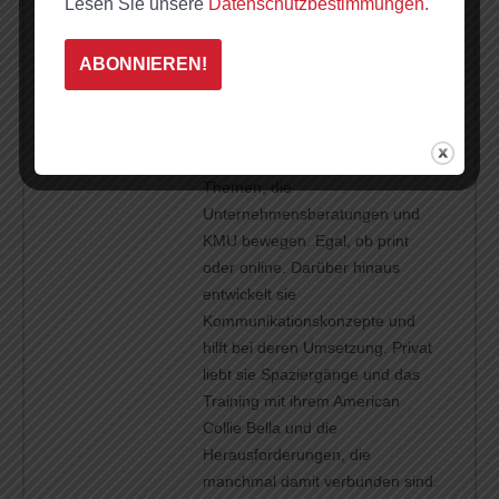
Lesen Sie unsere
Datenschutzbestimmungen.
Manuela Nikui
http://nikui-textundrat.de/
Manuela Nikui hat Nikui Text und
Rat im April 2016 gegründet. Ihre
Spezialität sind Texte rund um
Themen, die
Unternehmensberatungen und
KMU bewegen. Egal, ob print
oder online. Darüber hinaus
entwickelt sie
Kommunikationskonzepte und
hilft bei deren Umsetzung. Privat
liebt sie Spaziergänge und das
Training mit ihrem American
Collie Bella und die
Herausforderungen, die
manchmal damit verbunden sind.