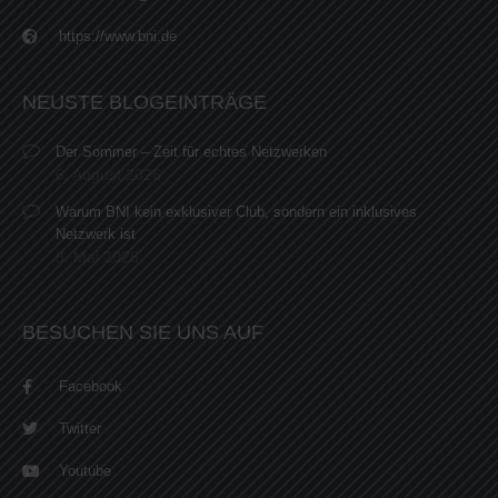
https://www.bni.de
NEUSTE BLOGEINTRÄGE
Der Sommer – Zeit für echtes Netzwerken
6. August 2026
Warum BNI kein exklusiver Club, sondern ein inklusives
Netzwerk ist
8. Mai 2026
BESUCHEN SIE UNS AUF
Facebook
Twitter
Youtube