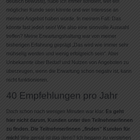
deutlich bewusst), habe ich immer sondiert, wer ein
möglicher Kunde sein könnte und wer Interesse an
meinem Angebot haben würde. In meinem Fall: Das
könnte fast jede/r sein! Wie also eine sinnvolle Auswahl
treffen? Meine Erwartungshaltung war von meiner
bisherigen Erfahrung geprägt „Das wird wie immer sehr
mühselig werden und wenig erfolgreich sein“. Aber
Unbekannte über Bedarf und Nutzen von Angeboten zu
überzeugen, wenn die Erwartung schon negativ ist, kann
nicht funktionieren.
40 Empfehlungen pro Jahr
Doch schon nach wenigen Minuten war klar:
Es geht
hier nicht darum, Kunden unter den Teilnehmer/innen
zu finden. Die Teilnehmer/innen „finden“ Kunden für
mich!
Wie genial ist das denn? Ich begann zu verstehen