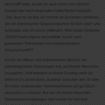
verschafft hatte, wurde ich auch schon von meinem
Kontakt (der mich eingeladen hatte) fröhlich begrüßt:
„Toll, dass du da bist. Ich möchte dir jemanden vorstellen,
der ein interessanter Gesprächspartner für dich wäre“ und
schwupps war ich schon mittendrin. Mein erster Gedanke:
„WOW! Keine eigene verzweifelte Suche nach
passenden Teilnehmern mit entsprechendem
Gesprächsstoff?!“
Ich bin ein offener und selbstsicherer Mensch, der
jobbedingt keine Hemmungen hat, auf fremde Menschen
zuzugehen. Und trotzdem ist dieser Einstieg mehr als
hilfreich! Es ist toll keine „Auslese“ zwischen den 30 oder
40 schon anwesenden Teilnehmer/innen auf gut Glück
versuchen zu müssen. Bei von mir bisher besuchten
Netzwerkveranstaltungen (das wurde mir erst jetzt