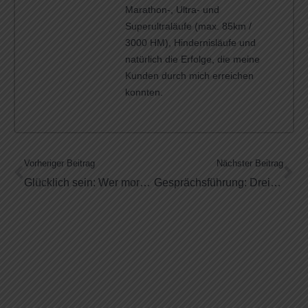
Marathon-, Ultra- und
Superultraläufe (max. 85km /
3000 HM), Hindernisläufe und
natürlich die Erfolge, die meine
Kunden durch mich erreichen
konnten.
Vorheriger Beitrag
Nächster Beitrag
Glücklich sein: Wer morgens sein Bett macht
Gesprächsführung: Drei Schritte zum Erfolg