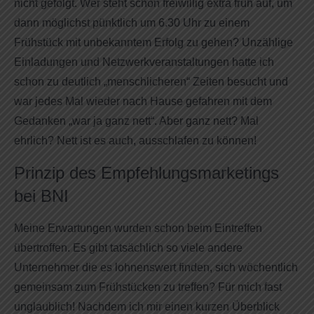
nicht gefolgt. Wer steht schon freiwillig extra früh auf, um
dann möglichst pünktlich um 6.30 Uhr zu einem
Frühstück mit unbekanntem Erfolg zu gehen? Unzählige
Einladungen und Netzwerkveranstaltungen hatte ich
schon zu deutlich „menschlicheren“ Zeiten besucht und
war jedes Mal wieder nach Hause gefahren mit dem
Gedanken „war ja ganz nett“. Aber ganz nett? Mal
ehrlich? Nett ist es auch, ausschlafen zu können!
Prinzip des Empfehlungsmarketings
bei BNI
Meine Erwartungen wurden schon beim Eintreffen
übertroffen. Es gibt tatsächlich so viele andere
Unternehmer die es lohnenswert finden, sich wöchentlich
gemeinsam zum Frühstücken zu treffen? Für mich fast
unglaublich! Nachdem ich mir einen kurzen Überblick