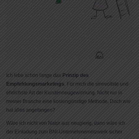
Prinzip des
Empfehlungsmarketings
Februar 26, 2018
Bettina Wegner
Frühstückstreffen als besonderes BNI-Erlebnis
Keine Kommentare
Ich lebe schon lange das
Prinzip des
Empfehlungsmarketings
. Für mich die sinnvollste und
ehrlichste Art der Kundenneugewinnung. Nicht nur in
meiner Branche eine kostengünstige Methode. Doch wie
hat alles angefangen?
Wäre ich nicht von Natur aus neugierig, dann wäre ich
der Einladung zum BNI-Unternehmernetzwerk sicher