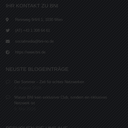
IHR KONTAKT ZU BNI
Rennweg 9/4/4.1, 1030 Wien
(AT) +43 1 308 64 61
socialmedia@bni-no.de
https://www.bni.de
NEUSTE BLOGEINTRÄGE
Der Sommer – Zeit für echtes Netzwerken
6. August 2026
Warum BNI kein exklusiver Club, sondern ein inklusives
Netzwerk ist
8. Mai 2026