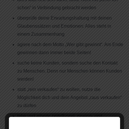
schon“ in Verbindung gebracht werden
überprüfe deine Erwartungshaltung mit deinen
Glaubenssätzen und Emotionen: Alles steht in
einem Zusammenhang
agiere nach dem Motto „Wer gibt gewinnt“. Am Ende
gewinnen dann immer beide Seiten!
suche keine Kunden, sondern suche den Kontakt
zu Menschen. Denn nur Menschen können Kunden
werden!
statt „rein verkaufen“ zu wollen, nutze die
Möglichkeit dich und dein Angebot „raus verkaufen“
zu dürfen
lebe und arbeite zeiteffizient, gewinn- und
zukunftsorientiert und nicht nur von dem „Moment