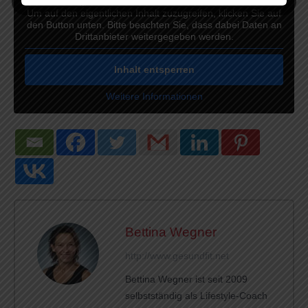
Sie sehen gerade einen Platzhalterinhalt von
Standard
.
Um auf den eigentlichen Inhalt zuzugreifen, klicken Sie auf
den Button unten. Bitte beachten Sie, dass dabei Daten an
Drittanbieter weitergegeben werden.
Inhalt entsperren
Weitere Informationen
Bettina Wegner
http://www.gesundfit.net
Bettina Wegner ist seit 2009
selbstständig als Lifestyle-Coach