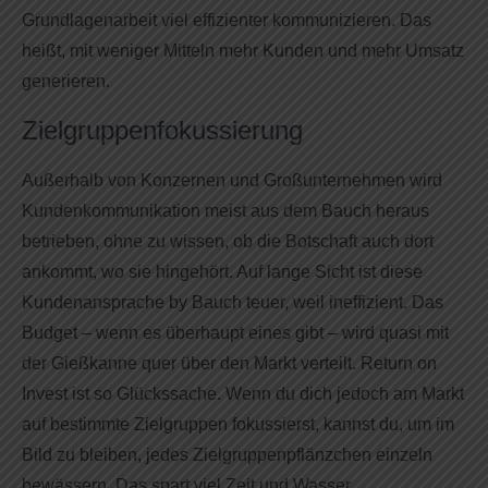
Grundlagenarbeit viel effizienter kommunizieren. Das
heißt, mit weniger Mitteln mehr Kunden und mehr Umsatz
generieren.
Zielgruppenfokussierung
Außerhalb von Konzernen und Großunternehmen wird
Kundenkommunikation meist aus dem Bauch heraus
betrieben, ohne zu wissen, ob die Botschaft auch dort
ankommt, wo sie hingehört. Auf lange Sicht ist diese
Kundenansprache by Bauch teuer, weil ineffizient. Das
Budget – wenn es überhaupt eines gibt – wird quasi mit
der Gießkanne quer über den Markt verteilt. Return on
Invest ist so Glückssache. Wenn du dich jedoch am Markt
auf bestimmte Zielgruppen fokussierst, kannst du, um im
Bild zu bleiben, jedes Zielgruppenpflänzchen einzeln
bewässern. Das spart viel Zeit und Wasser.