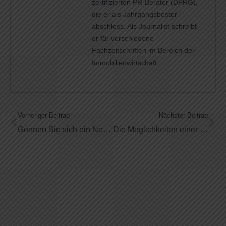
zertifizierten PR-Berater (DPRG),
die er als Jahrgangsbester
abschloss. Als Journalist schreibt
er für verschiedene
Fachzeitschriften im Bereich der
Immobilienwirtschaft.
Vorheriger Beitrag
Nächster Beitrag
Gönnen Sie sich ein Netzwerk-Highlight: Die Unternehmerreise
Die Möglichkeiten einer guten Netzwerkveranstaltung