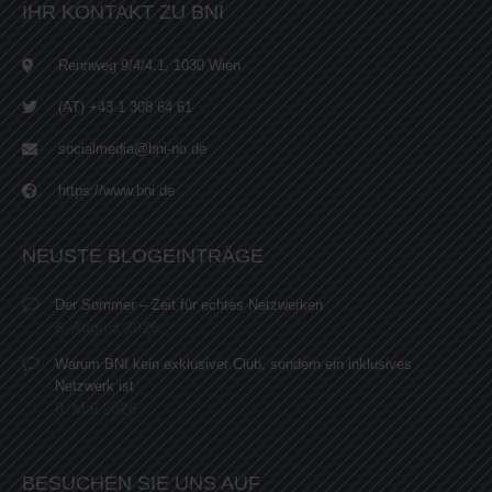
IHR KONTAKT ZU BNI
Rennweg 9/4/4.1, 1030 Wien
(AT) +43 1 308 64 61
socialmedia@bni-no.de
https://www.bni.de
NEUSTE BLOGEINTRÄGE
Der Sommer – Zeit für echtes Netzwerken
6. August 2026
Warum BNI kein exklusiver Club, sondern ein inklusives
Netzwerk ist
8. Mai 2026
BESUCHEN SIE UNS AUF