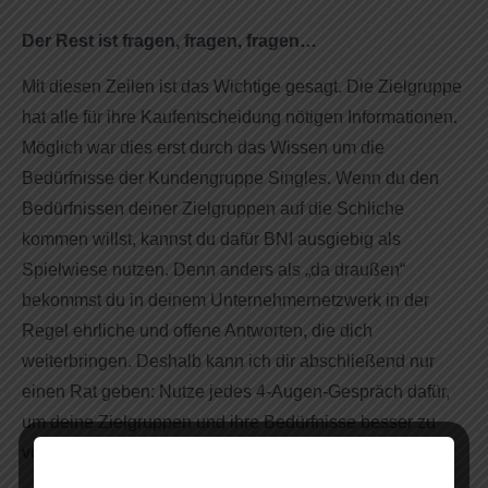
Der Rest ist fragen, fragen, fragen…
Mit diesen Zeilen ist das Wichtige gesagt. Die Zielgruppe
hat alle für ihre Kaufentscheidung nötigen Informationen.
Möglich war dies erst durch das Wissen um die
Bedürfnisse der Kundengruppe Singles. Wenn du den
Bedürfnissen deiner Zielgruppen auf die Schliche
kommen willst, kannst du dafür BNI ausgiebig als
Spielwiese nutzen. Denn anders als „da draußen“
bekommst du in deinem Unternehmernetzwerk in der
Regel ehrliche und offene Antworten, die dich
weiterbringen. Deshalb kann ich dir abschließend nur
einen Rat geben: Nutze jedes 4-Augen-Gespräch dafür,
um deine Zielgruppen und ihre Bedürfnisse besser zu
verstehen. Der Rest ist fragen, fragen, fragen…