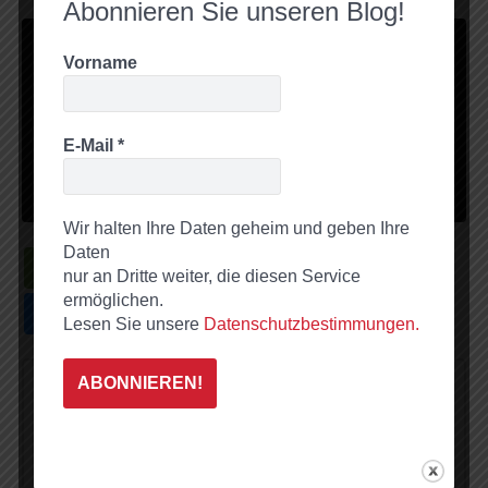
Abonnieren Sie unseren Blog!
Sie sehen gerade einen Platzhalterinhalt von
Standard
.
Vorname
Um auf den eigentlichen Inhalt zuzugreifen, klicken Sie auf
den Button unten. Bitte beachten Sie, dass dabei Daten an
Drittanbieter weitergegeben werden.
E-Mail
*
Inhalt entsperren
Weitere Informationen
Wir halten Ihre Daten geheim und geben Ihre
Daten
nur an Dritte weiter, die diesen Service
ermöglichen.
Lesen Sie unsere
Datenschutzbestimmungen.
Oliver Mertens
http://www.oliver-mertens.info
Oliver Mertens ist seit 2003