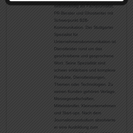
selbstständig als Fachjournalist,
PR-Berater und Ghostwriter mit
Schwerpunkt B2B-
Kommunikation. Der Stuttgarter
Spezialist für
Unternehmenskommunikation ist
Dienstleister rund um das
geschriebene und gesprochene
Wort. Seine Spezialität sind
schwer erklärbare und komplexe
Produkte, Dienstleistungen,
Themen oder Technologien. Zu
seinen Kunden gehören Verlage,
Messegesellschaften,
Mittelständler, Kleinunternehmen
und Start-ups. Nach dem
Journalismusstudium absolvierte
er eine Ausbildung zum