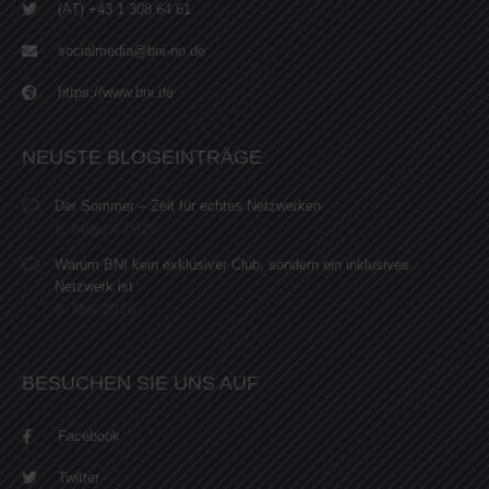
(AT) +43 1 308 64 61
socialmedia@bni-no.de
https://www.bni.de
NEUSTE BLOGEINTRÄGE
Der Sommer – Zeit für echtes Netzwerken
6. August 2026
Warum BNI kein exklusiver Club, sondern ein inklusives
Netzwerk ist
8. Mai 2026
BESUCHEN SIE UNS AUF
Facebook
Twitter