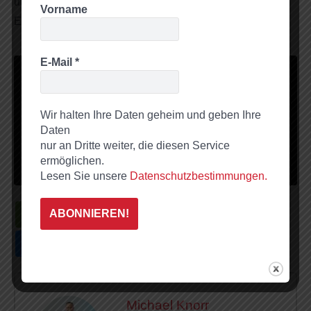
und haben einen klaren Wettbewerbsvorteil! Nutzen wir
Vorname
Empfehlungsmarketing einmal strategisch!
E-Mail
*
Sie sehen gerade einen Platzhalterinhalt von
Standard
.
Um auf den eigentlichen Inhalt zuzugreifen, klicken Sie auf
den Button unten. Bitte beachten Sie, dass dabei Daten an
Drittanbieter weitergegeben werden.
Wir halten Ihre Daten geheim und geben Ihre
Daten
Inhalt entsperren
nur an Dritte weiter, die diesen Service
ermöglichen.
Weitere Informationen
Lesen Sie unsere
Datenschutzbestimmungen.
Michael Knorr